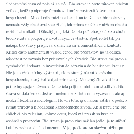
sledovateľná cesta od poľa až na stôl. Bio strava je preto zároveň etickou
voľbou, keďže podporuje farmárov, ktorí sa zaviazali k šetrnému
hospodáreniu. Mnohí odborníci poukazujú na to, že hoci bio potraviny
nemusia vždy obsahovať viac živín, ich prínos spočíva v nižšom obsahu
rezíduí chemikálií. Dôležitý je aj fakt, že bio poľnohospodárstvo chráni
biodiverzitu a podporuje život hmyzu či vtáctva. Spotrebiteľ tak pri
nákupe bio stravy prispieva k širšiemu environmentálnemu kontextu.
Kritici často argumentujú vyššou cenou bio produktov, no tá odráža
náročnosť pestovania bez priemyselných skratiek. Bio strava má preto aj
symbolickú hodnotu je investíciou do zdravia a do budúcnosti krajiny.
Nie je to však módny výstrelok, ale postupný návrat k spôsobu
hospodárenia, ktorý bol kedysi prirodzený. Moderný človek si bio
potraviny spája s dôverou, že do tela prijíma minimum škodlivín. Bio
strava sa stala témou diskusií nielen medzi lekármi a výživármi, ale aj
medzi filozofmi a sociológmi. Hovorí totiž aj o našom vzťahu k pôde, k
rytmu prírody a k hodnotám každodenného života. Ak si kupujeme bio
chlieb či bio zeleninu, volíme cestu, ktorá má presah za hranice
osobného prospechu. Bio strava je preto viac než len jedlo, je to súčasť
V jej podstate sa skrýva túžba po
kultúry zodpovedného konzumu.