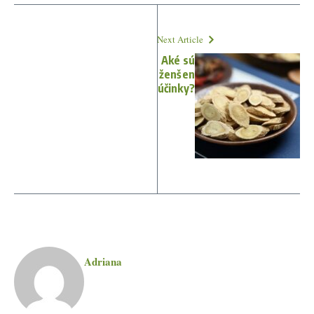
Next Article
Aké sú
ženšen
účinky?
Adriana