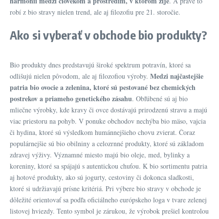
harmónii medzi človekom a prostredím, v ktorom žije
. A práve to
robí z bio stravy nielen trend, ale aj filozofiu pre 21. storočie.
Ako si vyberať v obchode bio produkty?
Bio produkty dnes predstavujú široké spektrum potravín, ktoré sa
Medzi najčastejšie
odlišujú nielen pôvodom, ale aj filozofiou výroby.
patria bio ovocie a zelenina, ktoré sú pestované bez chemických
postrekov a priameho genetického zásahu
. Obľúbené sú aj bio
mliečne výrobky, kde kravy či ovce dostávajú prirodzenú stravu a majú
viac priestoru na pohyb. V ponuke obchodov nechýba bio mäso, vajcia
či hydina, ktoré sú výsledkom humánnejšieho chovu zvierat. Čoraz
populárnejšie sú bio obilniny a celozrnné produkty, ktoré sú základom
zdravej výživy. Významné miesto majú bio oleje, med, bylinky a
koreniny, ktoré sa spájajú s autentickou chuťou. K bio sortimentu patria
aj hotové produkty, ako sú jogurty, cestoviny či dokonca sladkosti,
ktoré si udržiavajú prísne kritériá. Pri výbere bio stravy v obchode je
dôležité orientovať sa podľa oficiálneho európskeho loga v tvare zelenej
listovej hviezdy. Tento symbol je zárukou, že výrobok prešiel kontrolou