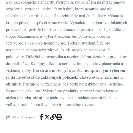
a spĺňa ekologické štandardy. Netreba sa spoliehať len na marketingové
označenia „prírodné“ alebo „farmárske“, ktoré nemusia mať nič
spoločné s bio certifikáciou. Spotrebiteľ by mal čítať etikety, všímať si
krajinu pôvodu a spôsob spracovania. Výhodou je podporovať lokálnych
producentov, pretože bio strava z domáceho prostredia znižuje uhlíkovú
stopu. Rozumnejšie je vyberať sezónne bio potraviny, ktoré sú
čerstvejšie a výživovo hodnotnejšie. Treba si uvedomiť, že bio
neznamená automaticky zdravé, ak ide napríklad o sladkosti či
polotovary. Dôležitá je rovnováha a uvedomelé zaradenie bio produktov
do jedálnička. Kvalitný nákup sa nerodí z impulzu, ale z plánovania a
Bio strava môže byť drahšia, no správnym výberom
vedomej voľby.
sa dá investovať do základných položiek, ako sú ovocie, zelenina či
obilniny
. Prístup je udržateľnejší než bezhlavé nakupovanie všetkého,
čo nesie nálepku bio. Vyberať bio produkty znamená rozhodovať sa
nielen pre seba, ale aj pre pôdu, zvieratá a budúce generácie. Je to
voľba, ktorá má morálny aj environmentálny rozmer.
Zdieľať článok