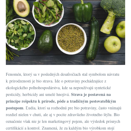
Fenomén, ktorý sa v posledných desaťročiach stal symbolom návratu
k prirodzenosti je bio strava. Ide o potraviny pochádzajúce z
ekologického poľnohospodárstva, kde sa nepoužívajú syntetické
Strava je postavená na
pesticídy, herbicídy ani umelé hnojivá.
princípe rešpektu k prírode, pôde a tradičným pestovateľským
postupom
. Ľudia, ktorí sa rozhodnú pre bio potraviny, často vnímajú
rozdiel nielen v chuti, ale aj v pocite zdravšieho životného štýlu. Bio
označenie však nie je len marketingový pojem, ale výsledok prísnych
certifikácií a kontrol. Znamená, že za každým bio výrobkom stojí